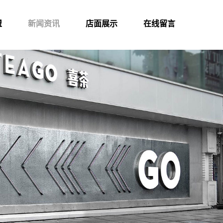
盟
新闻资讯
店面展示
在线留言