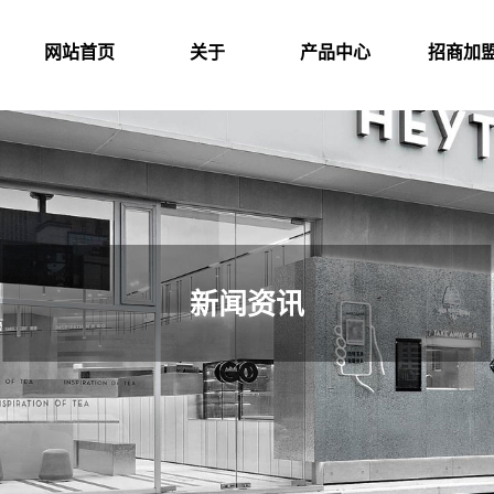
网站首页
关于
产品中心
招商加
新闻资讯