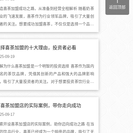
返回顶部
造喜茶加盟成功之路，从准备到经营全程解析 随着奶茶
业的飞速发展，喜茶作为行业领军品牌，吸引了大量创
者的关注。想要成功加盟喜茶，不仅仅是选择一个品牌
么简单，还需要具备一系列的市场洞察...
选择喜茶加盟的十大理由，投资者必看
25-09-19
解为什么喜茶加盟是一个明智的投资选择 喜茶作为国内
名的茶饮品牌，凭借其创新的产品和强大的品牌影响
，吸引了大量投资者的关注。对于想要投资茶饮行业的
来说，选择喜茶加盟无疑是一个非常有吸引力...
开喜茶加盟店的实际案例，带你走向成功
25-09-17
索开设喜茶加盟店的实际案例，助你迈向成功之路 在当
的饮品行业，喜茶已经成为一个响亮的品牌，吸引了无