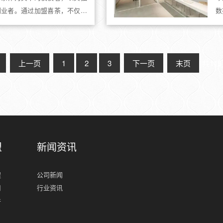
创业者。通过加盟喜茶，不仅可
数
还能通过科学的...
了
上一页
1
2
3
下一页
末页
共
115
盟
新闻资讯
程
公司新闻
用
行业资讯
件