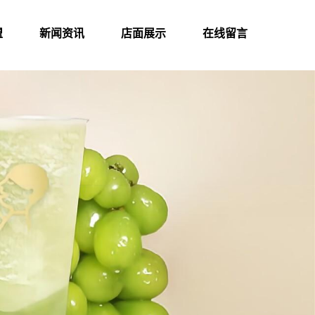
盟
新闻资讯
店面展示
在线留言